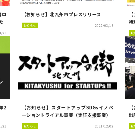
送ロ
【お知らせ】北九州市プレスリリース
【
た
特
お知らせ
2022/03/16
3/23
お
年2
【お知らせ】スタートアップSDGsイノベ
【
ーショントライアル事業（実証支援事業）
出
1/21
お知らせ
2021/12/02
お