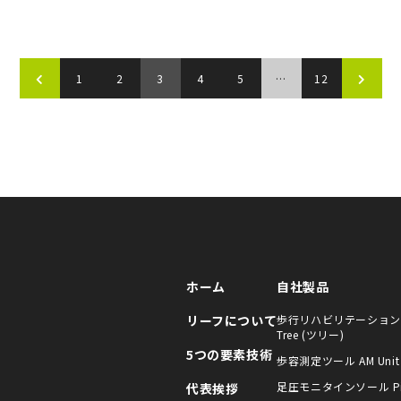
1
2
3
4
5
…
12
ホーム
自社製品
リーフについて
歩行リハビリテーション
Tree (ツリー)
号
5つの要素技術
歩容測定ツール AM Unit
足圧モニタインソール Pi
代表挨拶